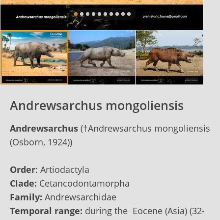
Andrewsarchus mongoliensis
Andrewsarchus
(†Andrewsarchus mongoliensis
(Osborn, 1924))
Order
:
Artiodactyla
Clade:
Cetancodontamorpha
Family:
Andrewsarchidae
Temporal range:
during the
Eocene
(Asia) (32-