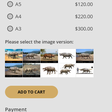
A5
$120.00
A4
$220.00
A3
$300.00
Please select the image version:
ADD TO CART
Payment