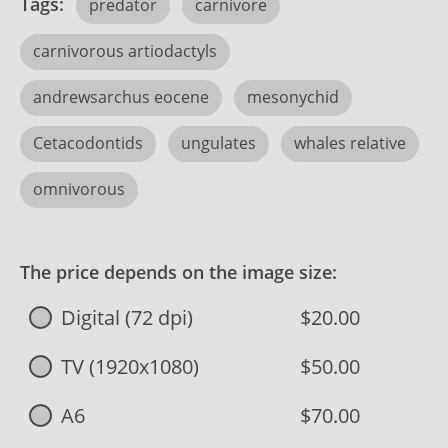
Tags:
predator
carnivore
carnivorous artiodactyls
andrewsarchus eocene
mesonychid
Cetacodontids
ungulates
whales relative
omnivorous
The price depends on the image size:
Digital (72 dpi)
$20.00
TV (1920x1080)
$50.00
A6
$70.00