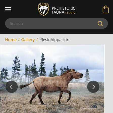
Home
Gallery
Plesiohipparion