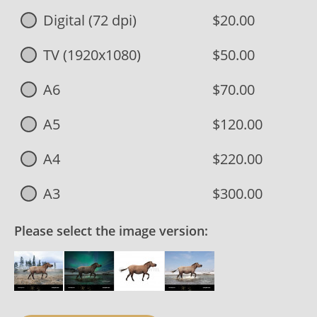
Digital (72 dpi)
$20.00
TV (1920x1080)
$50.00
A6
$70.00
A5
$120.00
A4
$220.00
A3
$300.00
Please select the image version: