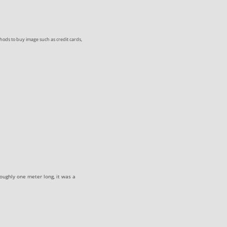
ods to buy image such as credit cards,
oughly one meter long, it was a