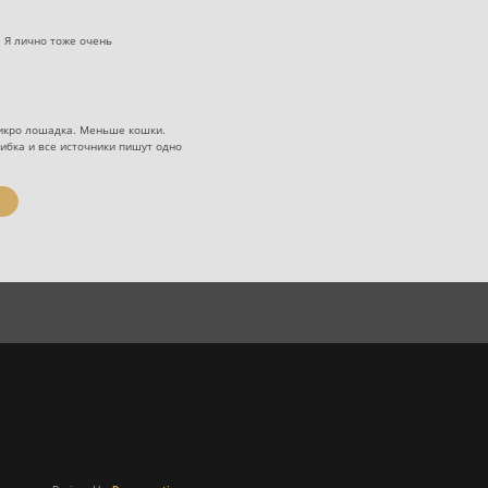
 Я лично тоже очень
 Микро лошадка. Меньше кошки.
ошибка и все источники пишут одно