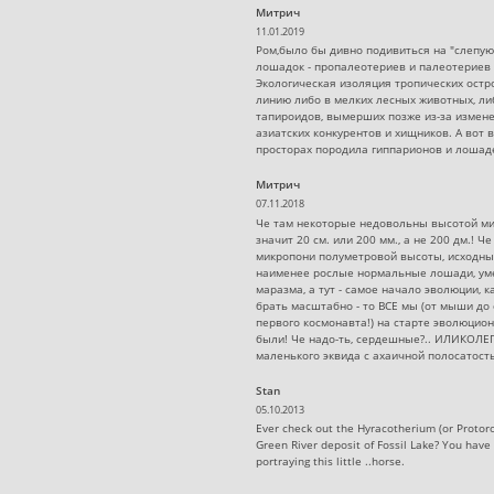
Митрич
11.01.2019
Ром,было бы дивно подивиться на "слепую
лошадок - пропалеотериев и палеотериев 
Экологическая изоляция тропических остр
линию либо в мелких лесных животных, л
тапироидов, вымерших позже из-за измен
азиатских конкурентов и хищников. А вот 
просторах породила гиппарионов и лошаде
Митрич
07.11.2018
Че там некоторые недовольны высотой мик
значит 20 см. или 200 мм., а не 200 дм.! Ч
микропони полуметровой высоты, исходн
наименее рослые нормальные лошади, у
маразма, а тут - самое начало эволюции, к
брать масштабно - то ВСЕ мы (от мыши до 
первого космонавта!) на старте эволюци
были! Че надо-ть, сердешные?.. ИЛИКОЛ
маленького эквида с ахаичной полосатостью
Stan
05.10.2013
Ever check out the Hyracotherium (or Protor
Green River deposit of Fossil Lake? You have
portraying this little ..horse.