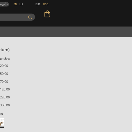
EN
UA
EUR
USD
uage
▼
rium)
e size:
20.00
50.00
70.00
120.00
220.00
300.00
on: