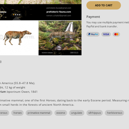
ADD TO CART
Payment
You may use multiple payment meth
PayPal and bank transfer.
))
h America (55.8–47.8 Ma).
ht, 12 kg of weight
rium
leporinum
Owen, 1841
mative mammal, one of the first Horses, dating back to the early Eocene period. Measuring r
n small herds in the forests of ancient North America.
vorous
horses
primative mammal
eocene
ungulate
sifrhippus
herbivorous