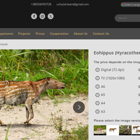
+380506993728
uchytel.team@gmail.com
Select Lang
parisons
Projects
Prices
Cooperation
About Us
Contact Us
erium)
Eohippus (Hyracothe
The price depends on the imag
Digital (72 dpi)
$
TV (1920x1080)
$
A6
$
A5
$
A4
$
A3
$
Please select the image versi