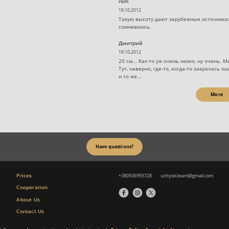
rom
18.10.2012
Такую высоту дают зарубежные источники.
сомневаюсь.
Дмитрий
18.10.2012
20 см... Как-то уж очень низко, ну очень.
Тут, наверно, где-то, когда-то закралась 
и то же...
More
Have questions?
Prices
+380506993728
uchytel.team@gmail.com
Cooperation
About Us
Contact Us