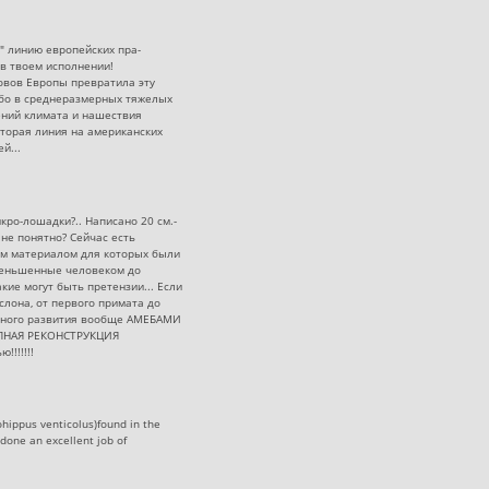
" линию европейских пра-
в твоем исполнении!
овов Европы превратила эту
ибо в среднеразмерных тяжелых
ений климата и нашествия
вторая линия на американских
й...
ро-лошадки?.. Написано 20 см.-
е не понятно? Сейчас есть
ым материалом для которых были
меньшенные человеком до
акие могут быть претензии... Если
слона, от первого примата до
онного развития вообще АМЕБАМИ
ЕПНАЯ РЕКОНСТРУКЦИЯ
!!!!!!!
ohippus venticolus)found in the
 done an excellent job of