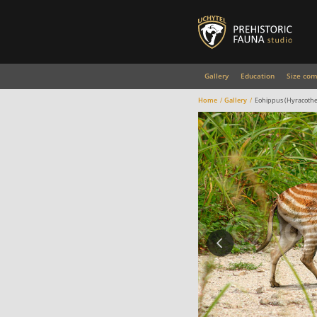
Gallery
Education
Size com
Home
Gallery
Eohippus (Hyracoth