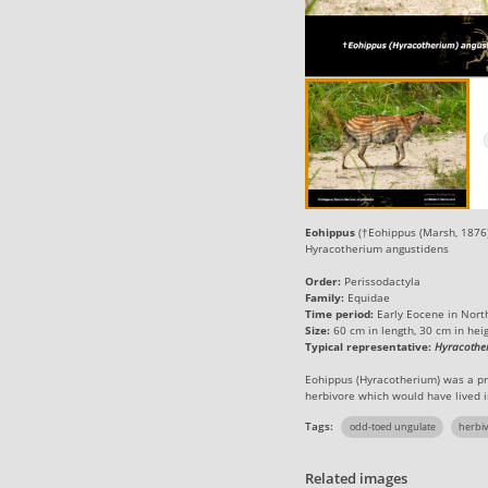
Eohippus
(†Eohippus (Marsh, 1876
Hyracotherium angustidens
Order:
Perissodactyla
Family:
Equidae
Time period:
Early Eocene in Nort
Size:
60 cm in length, 30 cm in heig
Typical representative:
Hyracothe
Eohippus (Hyracotherium) was a pri
herbivore which would have lived i
Tags:
odd-toed ungulate
herbi
Related images