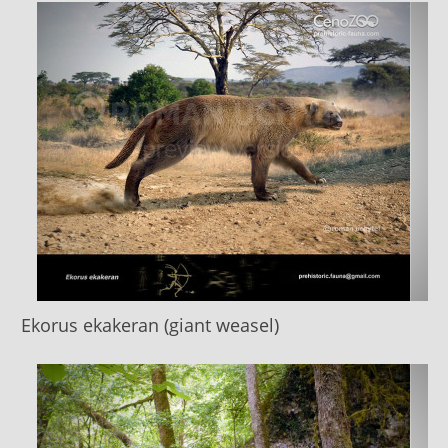
Ekorus ekakeran (giant weasel)