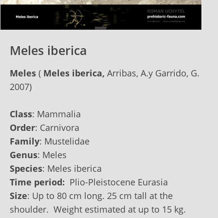
Meles iberica
Meles
(
Meles iberica,
Arribas, A.y Garrido, G.
2007
)
Class
: Mammalia
Order
: Carnivora
Family
: Mustelidae
Genus
: Meles
Species
: Meles iberica
Time period:
Plio-Pleistocene Eurasia
Size
: Up to‭ ‬80‭ ‬cm long. 25 ‬cm tall at the
shoulder. Weight estimated at up to‭ ‬15 ‬kg.