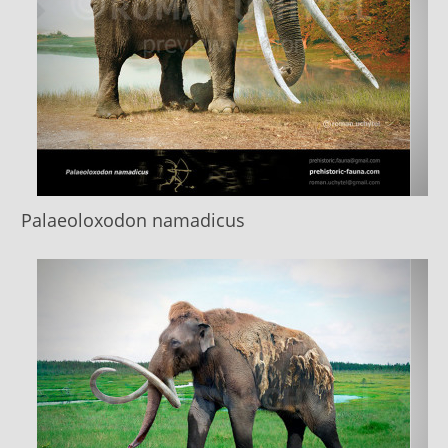
Palaeoloxodon namadicus