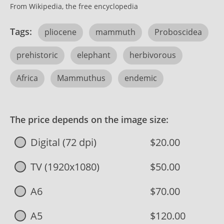
From Wikipedia, the free encyclopedia
Tags:
pliocene
mammuth
Proboscidea
prehistoric
elephant
herbivorous
Africa
Mammuthus
endemic
The price depends on the image size:
Digital (72 dpi)
$20.00
TV (1920x1080)
$50.00
A6
$70.00
A5
$120.00