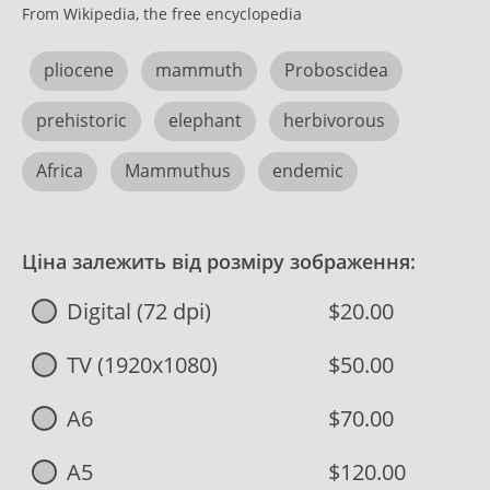
From Wikipedia, the free encyclopedia
pliocene
mammuth
Proboscidea
prehistoric
elephant
herbivorous
Africa
Mammuthus
endemic
Ціна залежить від розміру зображення:
Digital (72 dpi)
$20.00
TV (1920x1080)
$50.00
A6
$70.00
A5
$120.00