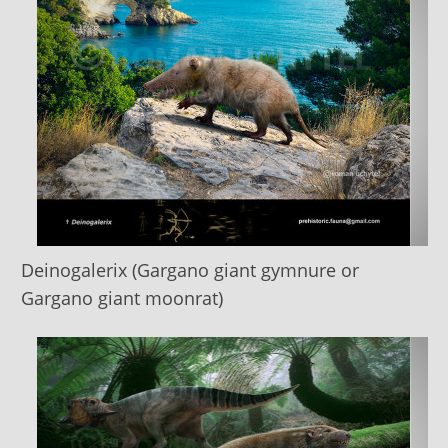
Deinogalerix (Gargano giant gymnure or
Gargano giant moonrat)