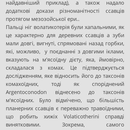
найдавніший приклад), а також надало
додаткові докази різноманітності ссавців
протягом мезозойської ери..
Пальці ніг волатикотерія були хапальними, як
це характерно для деревних ссавців а зуби
мали довгі, вигнуті, спрямовані назад горбки,
які, можливо, у поєднанні з довгими іклами,
вказують на м'ясоїдну дієту, яка, ймовірно,
складалася з комах. Це підтверджується
дослідженням, яке відносить його до таксонів
комахоїдних, тоді як споріднений
Argentoconodon віднесено до таксонів
м'ясоїдних. Було відмічено, що більшість
планерних ссавців є переважно травоїдними,
що робить хижіх Volaticotherini справді
винятковими. Зокрема, самого