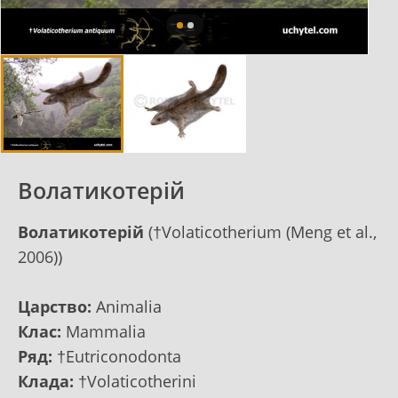
Волатикотерій
Волатикотерій
(†Volaticotherium (Meng et al.,
2006))
Царство:
Animalia
Клас:
Mammalia
Ряд:
†Eutriconodonta
Клада:
†Volaticotherini