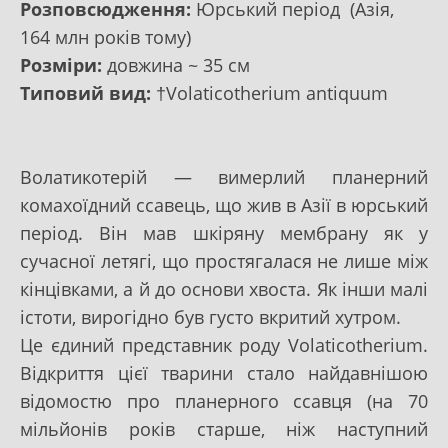
Розповсюдження:
Юрський період (Азія,
164 млн років тому)
Розміри:
довжина ~ 35 см
Типовий вид:
†Volaticotherium antiquum
Волатикотерій — вимерлий планерний
комахоїдний ссавець, що жив в Азії в юрський
період. Він мав шкіряну мембрану як у
сучасної летягі, що простягалася не лише між
кінцівками, а й до основи хвоста. Як інши малі
істоти, вирогідно був густо вкритий хутром.
Це єдиний представник роду Volaticotherium.
Відкриття цієї тварини стало найдавнішою
відомостю про планерного ссавця (на 70
мільйонів років старше, ніж наступний