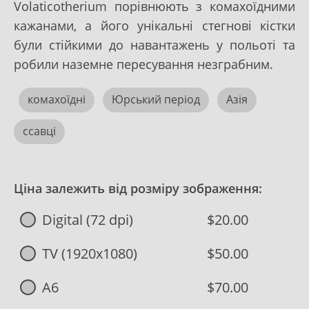
Volaticotherium порівнюють з комахоїдними
кажанами, а його унікальні стегнові кістки
були стійкими до навантажень у польоті та
робили наземне пересування незграбним.
комахоїдні
Юрський період
Азія
ссавці
Ціна залежить від розміру зображення:
Digital (72 dpi)
$20.00
TV (1920x1080)
$50.00
A6
$70.00