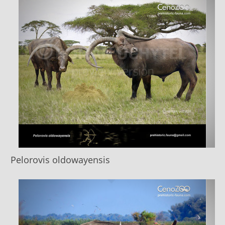
Pelorovis oldоwayensis