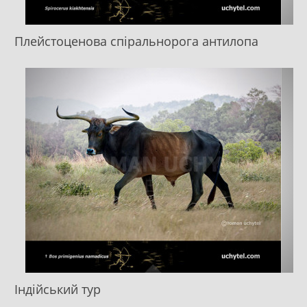
Плейстоценова спіральнорога антилопа
Індійський тур