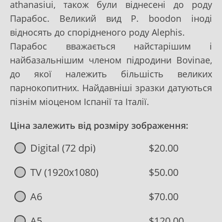
athanasiui, також були віднесені до роду
Парабос. Великий вид P. boodon іноді
відносять до спорідненого роду Alephis.
Парабос вважається найстарішим і
найбазальнішим членом підродини Bovinae,
до якої належить більшість великих
парнокопитних. Найдавніші зразки датуються
пізнім міоценом Іспанії та Італії.
Ціна залежить від розміру зображення:
Digital (72 dpi)
$20.00
TV (1920x1080)
$50.00
A6
$70.00
A5
$120.00