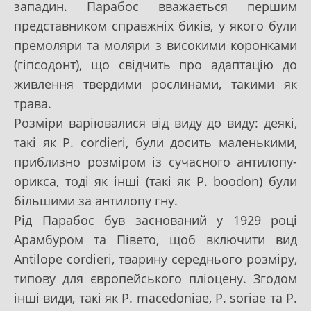
западин. Парабос вважається першим
представником справжніх биків, у якого були
премоляри та моляри з високими коронками
(гіпсодонт), що свідчить про адаптацію до
живлення твердими рослинами, такими як
трава.
Розміри варіювалися від виду до виду: деякі,
такі як P. cordieri, були досить маленькими,
приблизно розміром із сучасного антилопу-
орикса, тоді як інші (такі як P. boodon) були
більшими за антилопу гну.
Рід Парабос був заснований у 1929 році
Арамбуром та Півето, щоб включити вид
Antilope cordieri, тварину середнього розміру,
типову для європейського пліоцену. Згодом
інші види, такі як P. macedoniae, P. soriae та P.