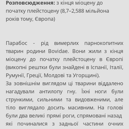
Розповсюдження:
з кінця міоцену до
початку плейстоцену (8,7–2,588 мільйона
років тому, Європа)
Парабос - рід вимерлих парнокопитних
тварин родини Bovidae. Вони жили з кінця
міоцену до початку плейстоцену в Європі
(викопні рештки були знайдені в Іспанії, Італії,
Румунії, Греції, Молдові та Угорщині).
За зовнішнім виглядом ці тварини віддалено
нагадували антилопу гну. Їхні ноги були
стрункими, сильними та видовженими, але
тіло виглядало досить масивним. На голові
були два великі прямі роги, спрямовані назад
які починалися з задньої частини очних