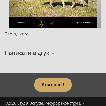
Теріодіктис
Написати відгук
Є питання?
©2026 Студія Uchytel. Ресурс реконструкцій