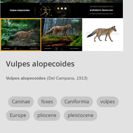
Vulpes alopecoides
Vulpes alopecoides
(Del Campana, 1913)
Caninae
foxes
Caniformia
vulpes
Europe
pliocene
pleistocene