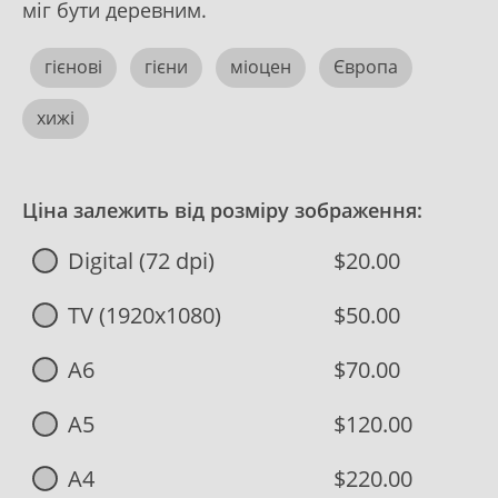
міг бути деревним.
гієновi
гієни
мiоцен
Європа
хижi
Ціна залежить від розміру зображення:
Digital (72 dpi)
$20.00
TV (1920x1080)
$50.00
A6
$70.00
A5
$120.00
A4
$220.00