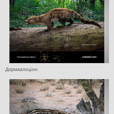
Дормаалоціон