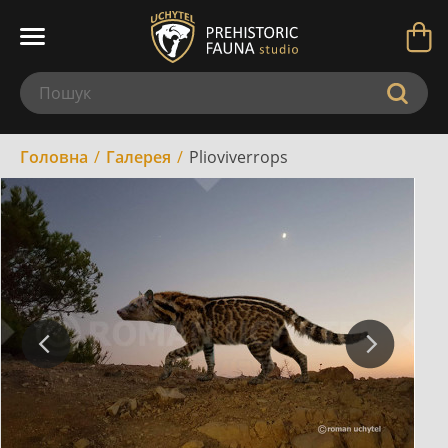
Головна
Галерея
Plioviverrops