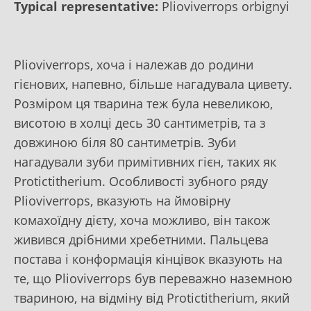
Typical representative:
Plioviverrops orbignyi
Plioviverrops, хоча і належав до родини
гієнових, напевно, більше нагадувала цивету.
Розміром ця тварина теж була невеликою,
висотою в холці десь 30 сантиметрів, та з
довжиною бiля 80 сантиметрів. Зуби
нагадували зуби примітивних гієн, таких як
Protictitherium. Особливості зубного ряду
Plioviverrops, вказують на ймовірну
комахоїдну дієту, хоча можливо, він також
живився дрібними хребетними. Пальцева
постава і конформація кінцівок вказують на
те, що Plioviverrops був переважно наземною
твариною, на відміну від Protictitherium, який