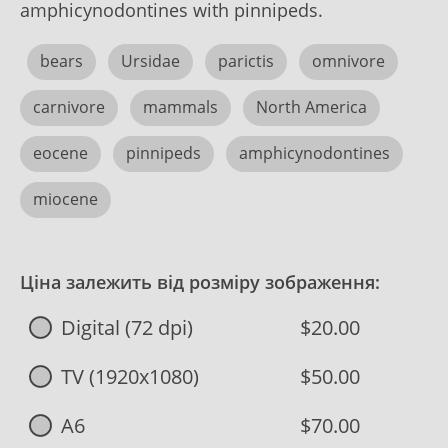
amphicynodontines with pinnipeds.
bears
Ursidae
parictis
omnivore
carnivore
mammals
North America
eocene
pinnipeds
amphicynodontines
miocene
Ціна залежить від розміру зображення:
Digital (72 dpi)
$20.00
TV (1920x1080)
$50.00
A6
$70.00