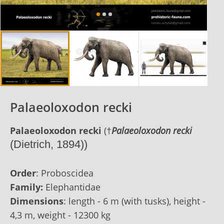
Palaeoloxodon recki
Palaeoloxodon recki
(
†
Palaeoloxodon recki
(
Dietrich
, 1894))
Order
:
Proboscidea
Family:
Elephantidae
Dimensions
: length - 6 m (with tusks), height -
4,3 m, weight - 12300 kg