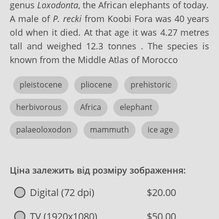
genus
L
oxodonta
, the
African elephants
of today.
A male of
P. recki
from Koobi Fora was 40 years
old when it died. At that age it was 4.27 metres
tall and weighed 12.3 tonnes . The species is
known from the Middle Atlas of Morocco
pleistocene
pliocene
prehistoric
herbivorous
Africa
elephant
palaeoloxodon
mammuth
ice age
Ціна залежить від розміру зображення:
Digital (72 dpi)
$20.00
TV (1920x1080)
$50.00