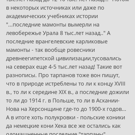
в некоторых источниках или даже по
академических учебниках истории
"...последние мамонты вымерли на
левобережье Урала 8 тыс.лет назад.." А
последние врангелевские карликовые
мамонты - так вообще ровесники
древнеегипетской цивилизации,тусовались
на северах еще 4-5 тыс.лет назад! Такие вот
разнописы. Про тарпанов тоже вон пишут,
что в природе истреблены то ли к концу XVIII
в., то ли к середине XIX в., а последние дожили
то ли до 1914 г. в Польше, то ли в Аскании-
Нова на Херсонщине где-то до 1900-х годов...
А в итоге хоть полукровки - польские коники
да немецкие кони Хека все же остались как
одомашненные последние "тарпаны",