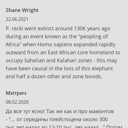
Shane Wright
22.06.2021
P. recki went extinct around 130K years ago
during an event known as the "peopling of
Africa" when Homo sapiens expanded rapidly
outward from an East African core homeland to
occupy Sahelian and Kalahari zones - this may
have been causal in the loss of this elephant
and half a dozen other arid zone bovids.
Митрич
08.02.2020
Да все тут ясно! Так же как и про мамонтов
- "... от середины плейстоцена около 300
тыс.лет назад до 12-10 тыс. лет назад..." Потом