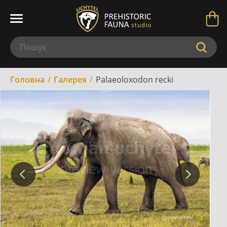
Головна
Галерея
Palaeoloxodon recki