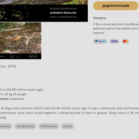
ДОДАТИ В КОШИК
Оплата
У Вас є кілька зручних способів 
дебетова картка Visa, Mastercard,
переказ
Cope
, 1874
)
ica (54-38 million years ago)
 5- 20 kg of weight
herium
chamense
s of dog-sized mammal which lived 54-38 million years ago. It was a herbivore and had
hoove
dividuals have been found together, indicating that it lived in groups. Body mass in
M. ch
 dog.
ivorous
condylarthra
herbivorous
extinct