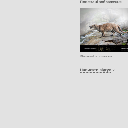
Пов'язані зображення
Phenacodus primaevus
Написати відгук