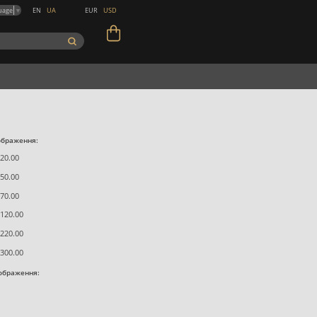
EN
UA
EUR
USD
uage
▼
ображення:
20.00
50.00
70.00
120.00
220.00
300.00
зображення: