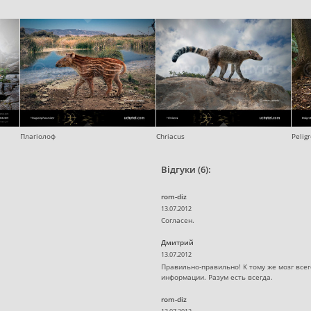
Плагіолоф
Chriacus
Pelig
Відгуки (6):
rom-diz
13.07.2012
Согласен.
Дмитрий
13.07.2012
Правильно-правильно! К тому же мозг вс
информации. Разум есть всегда.
rom-diz