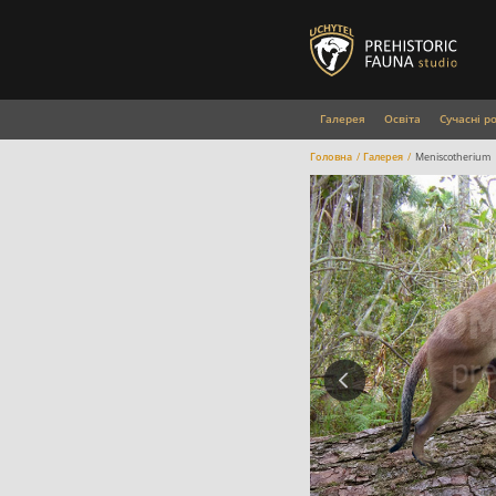
Галерея
Освіта
Сучасні р
Головна
Галерея
Meniscotherium