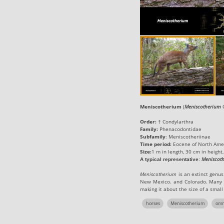
Meniscotherium
(
Meniscotherium
Order:
†
Condylarthra
Family:
Phenacodontidae
Subfamily
:
Meniscotheriinae
Time period:
Eocene of North Amer
Size:
1 m in length, 30 cm in height,
Meniscot
A typical representative
:
Meniscotherium
is an extinct genu
New Mexico. and Colorado. Many in
making it about the size of a small
horses
Meniscotherium
omn