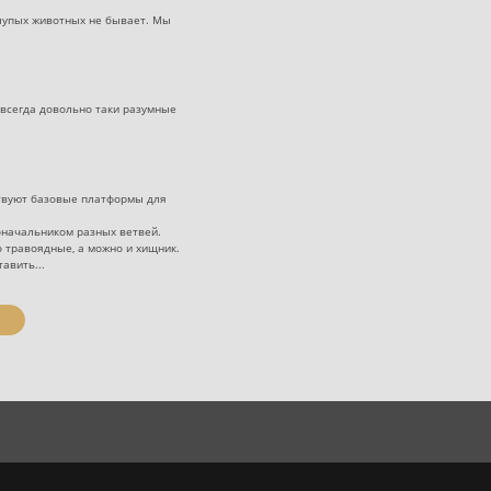
 глупых животных не бывает. Мы
 всегда довольно таки разумные
твуют базовые платформы для
начальником разных ветвей.
 травоядные, а можно и хищник.
авить...