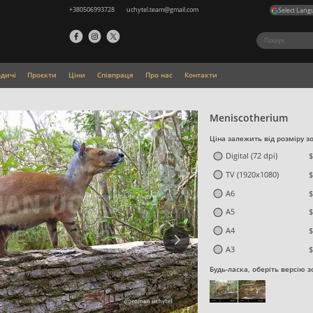
+380506993728
uchytel.team@gmail.com
Select Lang
одичі
Проєкти
Ціни
Співпраця
Про нас
Контакти
Meniscotherium
Ціна залежить від розміру з
Digital (72 dpi)
$
TV (1920x1080)
$
A6
$
A5
$
A4
$
A3
$
Будь-ласка, оберіть версію 