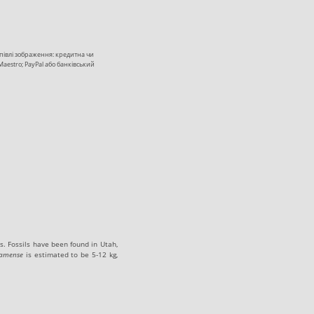
купівлі зображення: кредитна чи
 Maestro; PayPal або банківський
s
. Fossils have been found in Utah,
amense
is estimated to be 5-12 kg,