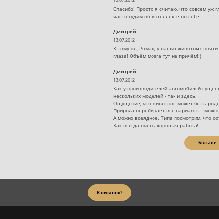
13.07.2012
Спасибо! Просто я считаю, что совсем уж
часто судим об интеллекте по себе.
Дмитрий
13.07.2012
К тому же, Роман, у ваших животных почти
глаза! Объём мозга тут не причём!:)
Дмитрий
13.07.2012
Как у производителей автомобилей сущес
нескольких моделей - так и здесь.
Ощущение, что животное может быть родо
Природа перебирает все варианты - можно
А можно всеядное. Типа посмотрим, что ост
Как всегда очень хорошая работа!
Більше
Є питання?