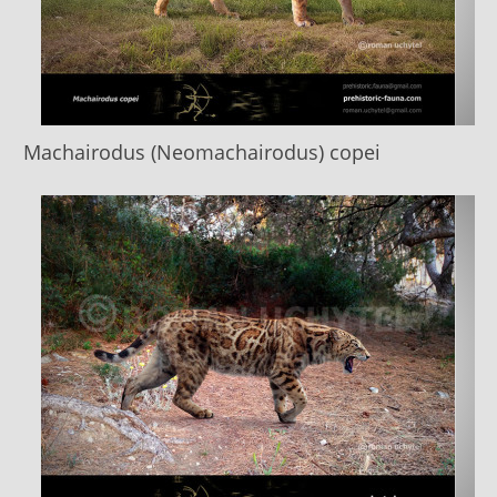
Machairodus (Neomachairodus) copei