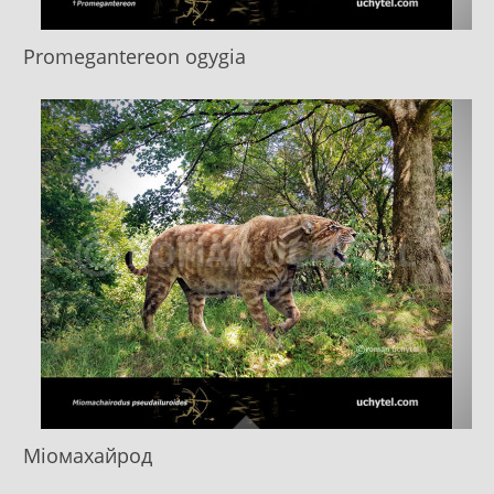
Promegantereon ogygia
Міомахайрод