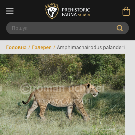
Головна
Галерея
Amphimachairodus palanderi