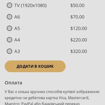
TV (1920x1080)
$50.00
A6
$70.00
A5
$120.00
A4
$220.00
A3
$320.00
ДОДАТИ В КОШИК
Оплата
У Вас є кілька зручних способів купівлі зображення:
кредитна чи дебетова картка Visa, Mastercard,
Maestro; PayPal або банківський переказ