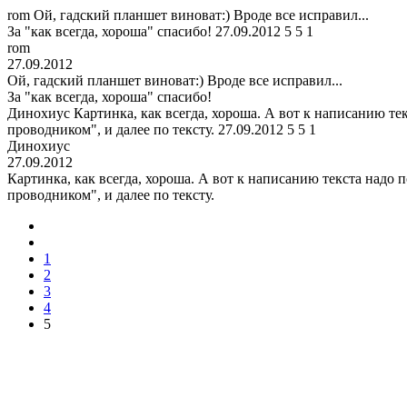
rom
Ой, гадский планшет виноват:) Вроде все исправил...
За "как всегда, хороша" спасибо!
27.09.2012
5
5
1
rom
27.09.2012
Ой, гадский планшет виноват:) Вроде все исправил...
За "как всегда, хороша" спасибо!
Динохиус
Картинка, как всегда, хороша. А вот к написанию те
проводником", и далее по тексту.
27.09.2012
5
5
1
Динохиус
27.09.2012
Картинка, как всегда, хороша. А вот к написанию текста надо 
проводником", и далее по тексту.
1
2
3
4
5