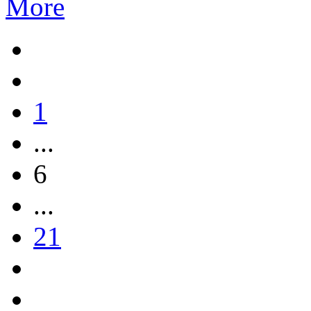
More
1
...
6
...
21