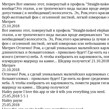
Митрич
Вот именно этот, повернутый в профиль "Straight-tusk
вообще!Это эталон, а не тропического вида лысаки вроде амер
допустимая ( и необходимая!) волосатость. Эх, Ром,этого краса
бур0-желтоватый фон с оголенной листвой, легкой изморозью 
Митрич
25.10.2018
Вот именно этот, повернутый в профиль "Straight-tusked eleph
эталон, а не тропического вида лысаки вроде американских "ю
необходимая!) волосатость. Эх, Ром,этого красавчика (а лучше
фон с оголенной листвой, легкой изморозью или небольшими п
Митрич
Отлично! Ром, а сделай уникальных мальтийских карли
длиннотелых и большеголовых - прикольно будет! Где-нить на 
ясного (летнего) неба. А чтобы изобразить их карликовость,
изумрудную ящерицу на камне... Шедевр получится!
21.10.2018
Митрич
21.10.2018
Отлично! Ром, а сделай уникальных мальтийских карликовых сл
большеголовых - прикольно будет! Где-нить на фоне средиземн
неба. А чтобы изобразить их карликовость, помести рядом ги
ящерицу на камне... Шедевр получится!
Hailey payne
I love this app or site it tells you everything you need.
25.05.2018
5
5
1
Hailey payne
25.05.2018