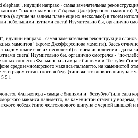
ed elephant", идущий направо - самая замечательная реконструк
иканских "южных мамонтов" (кроме Джефферсонова мамонта). Здес
вчика (а лучше на заднем плане еще их несколько!) в твоем испо
или небольшими пятнами снега! Изумительно бы, органично смот
ant", идущий направо - самая замечательная реконструкция слон
жных мамонтов" (кроме Джефферсонова мамонта). Здесь отлично по
 на заднем плане еще их несколько!) в твоем исполнении - да на
ятнами снега! Изумительно бы, органично смотрелся - "по-плей
ковых слонегов Фальконера - самца с бивнями и "беззубую"(или 
фоне средиземноморского маквиса-пальметто, на каменистой отм
 помести рядом гигантского лебедя (типо желтоклювого шипуна 
5
5
1
онегов Фальконера - самца с бивнями и "беззубую"(или едва ко
оморского маквиса-пальметто, на каменистой отмели у водоема, 
гантского лебедя (типо желтоклювого шипуна с черной шишкой 