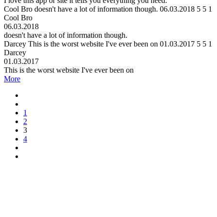
I love this app or site it tells you everything you need.
Cool Bro
doesn't have a lot of information though.
06.03.2018
5
5
1
Cool Bro
06.03.2018
doesn't have a lot of information though.
Darcey
This is the worst website I've ever been on
01.03.2017
5
5
1
Darcey
01.03.2017
This is the worst website I've ever been on
More
1
2
3
4