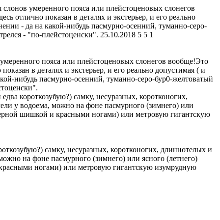
ция слонов умеренного пояса или плейстоценовых слонегов
ь отлично показан в деталях и экстерьер, и его реально
лнении - да на какой-нибудь пасмурно-осенний, туманно-серо-
релся - "по-плейстоценски".
25.10.2018
5
5
1
ов умеренного пояса или плейстоценовых слонегов вообще!Это
казан в деталях и экстерьер, и его реально допустимая ( и
 какой-нибудь пасмурно-осенний, туманно-серо-бур0-желтоватый
стоценски".
едва короткозубую?) самку, несуразных, коротконогих,
ели у водоема, можно на фоне пасмурного (зимнего) или
с черной шишкой и красными ногами) или метровую гигантскую
роткозубую?) самку, несуразных, коротконогих, длиннотелых и
можно на фоне пасмурного (зимнего) или ясного (летнего)
и красными ногами) или метровую гигантскую изумрудную