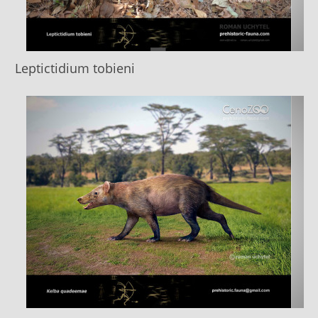
Leptictidium tobieni