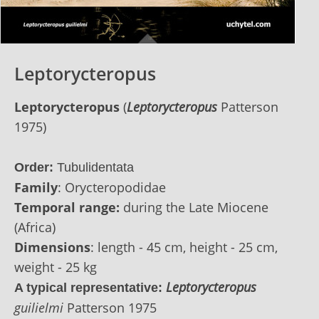
Leptorycteropus
Leptorycteropus
(
Leptorycteropus
Patterson
1975)
Order:
Tubulidentata
Family
: Orycteropodidae
Temporal range:
during the Late Miocene
(Africa)
Dimensions
: length - 45 cm, height - 25 сm,
weight - 25 kg
Leptorycteropus
A typical representative
:
guilielmi
Patterson 1975