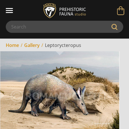
Home
Gallery
Leptorycteropus